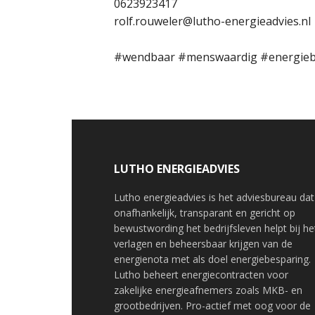
0623923417
rolf.rouweler@lutho-energieadvies.nl
#wendbaar #menswaardig #energie
LUTHO ENERGIEADVIES
Lutho energieadvies is het adviesbureau dat
onafhankelijk, transparant en gericht op
bewustwording het bedrijfsleven helpt bij he
verlagen en beheersbaar krijgen van de
energienota met als doel energiebesparing.
Lutho beheert energiecontracten voor
zakelijke energieafnemers zoals MKB- en
grootbedrijven. Pro-actief met oog voor de