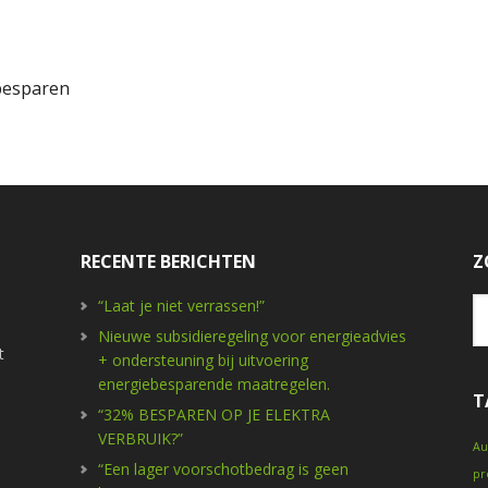
besparen
RECENTE BERICHTEN
Z
“Laat je niet verrassen!”
Nieuwe subsidieregeling voor energieadvies
t
+ ondersteuning bij uitvoering
energiebesparende maatregelen.
T
“32% BESPAREN OP JE ELEKTRA
VERBRUIK?”
Au
“Een lager voorschotbedrag is geen
pr