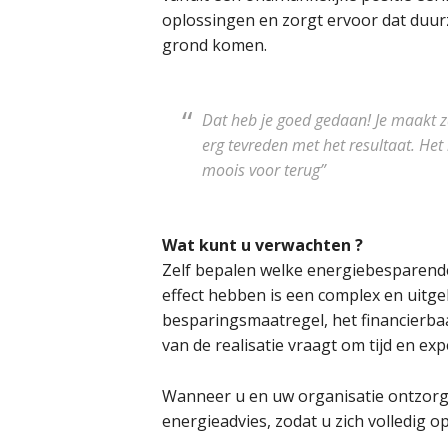
oplossingen en zorgt ervoor dat duu
grond komen.
Dat heb je goed gedaan! Je maakt 
erg tevreden met het resultaat. Het
moois voor terug”
Wat kunt u verwachten ?
Zelf bepalen welke energiebesparend
effect hebben is een complex en uitge
besparingsmaatregel, het financierba
van de realisatie vraagt om tijd en exp
Wanneer u en uw organisatie ontzorg
energieadvies, zodat u zich volledig o