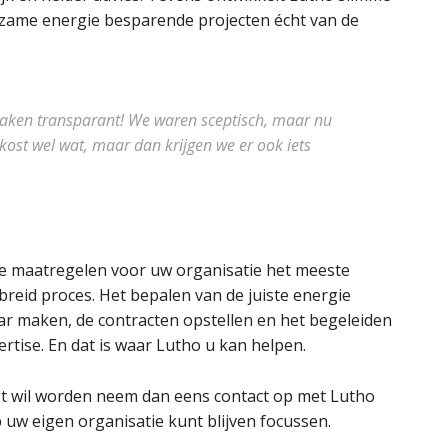
rzame energie besparende projecten écht van de
zaken transparant! We waren sceptisch, maar nu
 kost wel wat, maar dan krijgen we er ook iets
e maatregelen voor uw organisatie het meeste
breid proces. Het bepalen van de juiste energie
ar maken, de contracten opstellen en het begeleiden
ertise. En dat is waar Lutho u kan helpen.
t wil worden neem dan eens contact op met Lutho
p uw eigen organisatie kunt blijven focussen.