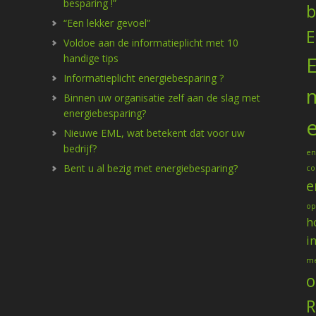
besparing !”
b
“Een lekker gevoel”
E
Voldoe aan de informatieplicht met 10
handige tips
Informatieplicht energiebesparing ?
Binnen uw organisatie zelf aan de slag met
energiebesparing?
Nieuwe EML, wat betekent dat voor uw
bedrijf?
en
Bent u al bezig met energiebesparing?
co
e
op
h
i
me
o
R