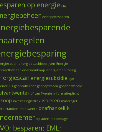
esparen op energie
EIA
nergiebeheer
energiebesparen
Energiebesparende
maatregelen
energiebesparing
ergiecoach
energiecoachbedrijven
Energie
ntractbeheer
energieinkoop
energiemonitoring
nergiescan
energiesubsidie
eye-
ener
FD
goorcollectief
gooropstoom
groene wereld
ofvantwente
Hof van Twente
informatieplicht
nkoop
isoleren
investeringsaftrek
maatregel
onafhankelijk
terstanden
mkbtwente
ndernemer
opladen
rapportage
VO; besparen; EML;