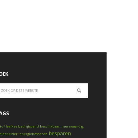
OEK
AGS
to Haafkes
bedrijfspand
beschikbaar; menswaardig;
besparen
ojectleider; energiebesparen