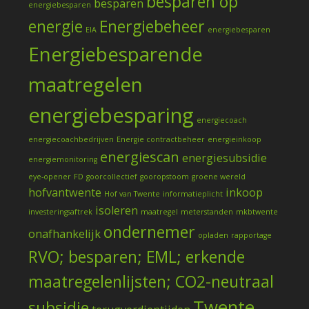
besparen op
besparen
energiebesparen
energie
Energiebeheer
EIA
energiebesparen
Energiebesparende
maatregelen
energiebesparing
energiecoach
energiecoachbedrijven
Energie contractbeheer
energieinkoop
energiescan
energiesubsidie
energiemonitoring
eye-opener
FD
goorcollectief
gooropstoom
groene wereld
hofvantwente
inkoop
Hof van Twente
informatieplicht
isoleren
investeringsaftrek
maatregel
meterstanden
mkbtwente
ondernemer
onafhankelijk
opladen
rapportage
RVO; besparen; EML; erkende
maatregelenlijsten; CO2-neutraal
Twente
subsidie