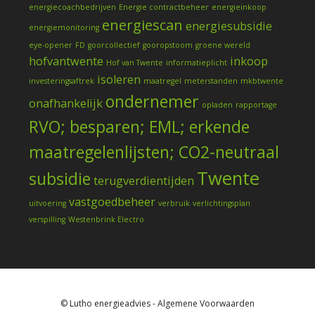
energiecoachbedrijven
Energie contractbeheer
energieinkoop
energiescan
energiesubsidie
energiemonitoring
eye-opener
FD
goorcollectief
gooropstoom
groene wereld
hofvantwente
inkoop
Hof van Twente
informatieplicht
isoleren
investeringsaftrek
maatregel
meterstanden
mkbtwente
ondernemer
onafhankelijk
opladen
rapportage
RVO; besparen; EML; erkende
maatregelenlijsten; CO2-neutraal
Twente
subsidie
terugverdientijden
vastgoedbeheer
uitvoering
verbruik
verlichtingsplan
verspilling
Westenbrink Electro
© Lutho energieadvies -
Algemene Voorwaarden