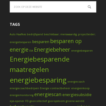
TAGS
Auto Haafkes
bedrijfspand
beschikbaar; menswaardig; projectleider;
besparen op
besparen
energiebesparen
energie
Energiebeheer
EIA
energiebesparen
Energiebesparende
maatregelen
energiebesparing
energiecoach
energiecoachbedrijven
Energie contractbeheer
energieinkoop
energiescan
energiesubsidie
energiemonitoring
eye-opener
FD
goorcollectief
gooropstoom
groene wereld