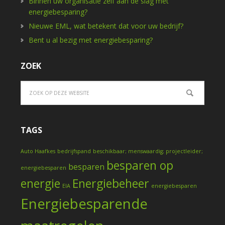
Binnen uw organisatie zelf aan de slag met
energiebesparing?
Nieuwe EML, wat betekent dat voor uw bedrijf?
Bent u al bezig met energiebesparing?
ZOEK
TAGS
Auto Haafkes
bedrijfspand
beschikbaar; menswaardig; projectleider;
besparen op
besparen
energiebesparen
energie
Energiebeheer
EIA
energiebesparen
Energiebesparende