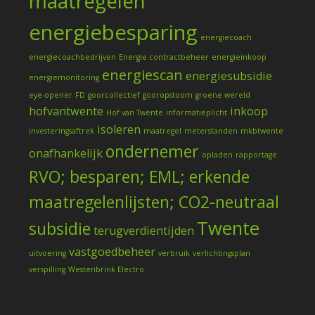
maatregelen
energiebesparing
energiecoach
energiecoachbedrijven
Energie contractbeheer
energieinkoop
energiescan
energiesubsidie
energiemonitoring
eye-opener
FD
goorcollectief
gooropstoom
groene wereld
hofvantwente
inkoop
Hof van Twente
informatieplicht
isoleren
investeringsaftrek
maatregel
meterstanden
mkbtwente
ondernemer
onafhankelijk
opladen
rapportage
RVO; besparen; EML; erkende
maatregelenlijsten; CO2-neutraal
Twente
subsidie
terugverdientijden
vastgoedbeheer
uitvoering
verbruik
verlichtingsplan
verspilling
Westenbrink Electro