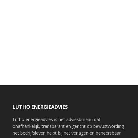
LUTHO ENERGIEADVIES
Lutho energieadvies is het adviesbureau dat
onafhankelijk, transparant en gericht op bewustwording
het bedrijfsleven helpt bij het verlagen en beheersbaar