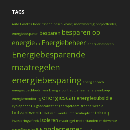
TAGS
Auto Haafkes
bedrijfspand
beschikbaar; menswaardig; projectleider;
besparen op
besparen
energiebesparen
energie
Energiebeheer
EIA
energiebesparen
Energiebesparende
maatregelen
energiebesparing
energiecoach
energiecoachbedrijven
Energie contractbeheer
energieinkoop
energiescan
energiesubsidie
energiemonitoring
eye-opener
FD
goorcollectief
gooropstoom
groene wereld
hofvantwente
inkoop
Hof van Twente
informatieplicht
isoleren
investeringsaftrek
maatregel
meterstanden
mkbtwente
ondernemer