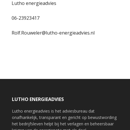
Lutho energieadvies
06-23923417
Rolf.Rouweler@lutho-energieadvies.nl
LUTHO ENERGIEADVIES
Lutho energieadvies is het adviesbureau dat
onafhankelijk, transparant en gericht op bewustwording
het bedrijfsleven helpt bij het verlagen en beheersbaar