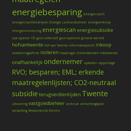
energiebesparing
energiecoach
energiecoachbedrijven
Energie contractbeheer
energieinkoop
energiescan
energiesubsidie
energiemonitoring
eye-opener
FD
goorcollectief
gooropstoom
groene wereld
hofvantwente
inkoop
Hof van Twente
informatieplicht
isoleren
investeringsaftrek
maatregel
meterstanden
mkbtwente
ondernemer
onafhankelijk
opladen
rapportage
RVO; besparen; EML; erkende
maatregelenlijsten; CO2-neutraal
Twente
subsidie
terugverdientijden
vastgoedbeheer
uitvoering
verbruik
verlichtingsplan
verspilling
Westenbrink Electro